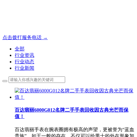
名表收购，成都麦表
成都地区手表.奢侈品,名包,首饰收购服务，同城便捷秒变现
点击拨打服务电话 →
全部
行业资讯
行业动态
行业新闻
百达翡丽6000G012名牌二手手表回收因古典光芒而保
值！
百达翡丽手表在腕表圈拥有极高的声望，更被誉为“蓝血
贵族”，如王一般的存在，不仅可以给男士的外在形象加