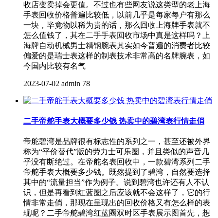
收店变卖掉会更值。不过也有些网友说这类型的老上海
手表回收价格普遍比较低，以前几乎是每家每户有那么
一块，毕竟物以稀为贵的话，那么回收上海牌手表就不
怎么值钱了，其在二手手表回收市场中真是这样吗？上
海牌自动机械男士精钢腕表其实如今普遍的消费者比较
偏爱的是瑞士表这样的制表技术非常高的名牌腕表，如
今国内比较有名气
2023-07-02
admin
78
二手帝舵手表大概要多少钱 热卖中的碧湾表行情走俏
帝舵碧湾是品牌很有标志性的系列之一，甚至还被外界
称为“平价替代”版的劳力士可乐圈，并且类似的声音几
乎没有断绝过。在帝舵名表回收中，一款碧湾系列二手
帝舵手表大概要多少钱。既然提到了碧湾，自然要选择
其中的“流量担当”作为例子。说到碧湾也许还有人不认
识，但是再看到红蓝圈之后应该就不会这样了，它的行
情非常走俏，那现在呈现出的回收价格又有怎么样的表
现呢？二手帝舵碧湾红蓝圈双时区手表展示图首先，想