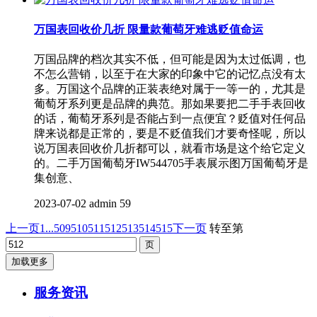
万国表回收价几折 限量款葡萄牙难逃贬值命运
万国品牌的档次其实不低，但可能是因为太过低调，也
不怎么营销，以至于在大家的印象中它的记忆点没有太
多。万国这个品牌的正装表绝对属于一等一的，尤其是
葡萄牙系列更是品牌的典范。那如果要把二手手表回收
的话，葡萄牙系列是否能占到一点便宜？贬值对任何品
牌来说都是正常的，要是不贬值我们才要奇怪呢，所以
说万国表回收价几折都可以，就看市场是这个给它定义
的。二手万国葡萄牙IW544705手表展示图万国葡萄牙是
集创意、
2023-07-02
admin
59
上一页
1...
509
510
511
512
513
514
515
下一页
转至第
加载更多
服务资讯