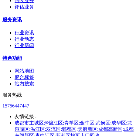
回收业务
评估业务
服务资讯
行业资讯
行业动态
行业新闻
特色功能
网站地图
聚合标签
站内搜索
服务热线
15756447447
友情链接 :
成都市主城区@锦江区;青羊区;金牛区;武侯区;成华区;龙
泉驿区;温江区;双流区;郫都区;天府新区;成都高新区;成都
东部新区;青白江区;新都区均可上门回收