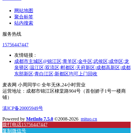
网站地图
聚合标签
站内搜索
服务热线
15756447447
友情链接 :
成都市主城区@锦江区;青羊区;金牛区;武侯区;成华区;龙
泉驿区;温江区;双流区;郫都区;天府新区;成都高新区;成都
东部新区;青白江区;新都区均可上门回收
麦表网 小周同学© 全年无休,24小时营业
运营地址：成都市锦江区棣棠路904号（首创娇子1号一楼商
铺）
滇ICP备20005949号
Powered by
MetInfo 7.5.0
©2008-2026
mituo.cn
拨打电话15756447447
复制微信号