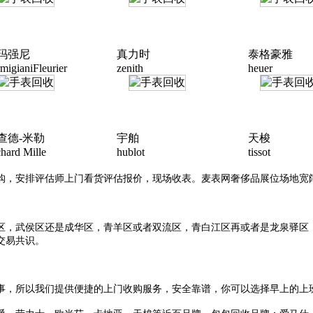
玛强尼
真力时
泰格豪雅
migianiFleurier
zenith
heuer
查德-米勒
宇舶
天梭
hard Mille
hublot
tissot
购，安排评估师上门看货评估报价，现场收表。麦表网奢侈品展位场地宽
区，武侯区还是成华区，青羊区或者双流区，青白江区再或者是龙泉驿区
交易共识。
事，所以我们提供便捷的上门收购服务，安全靠谱，你可以选择早上的上