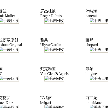
穆兰
罗杰杜彼
沛纳海
nk Muller
Roger Dubuis
panerai
拉苏蒂原创
雅典
萧邦
shutteOriginal
UlysseNardin
chopard
国
梵克雅宝
浪琴
C
Van Cleef&Arpels
longines
克德罗
宝格丽
万宝龙
uet Droz
bvlgari
montblanc