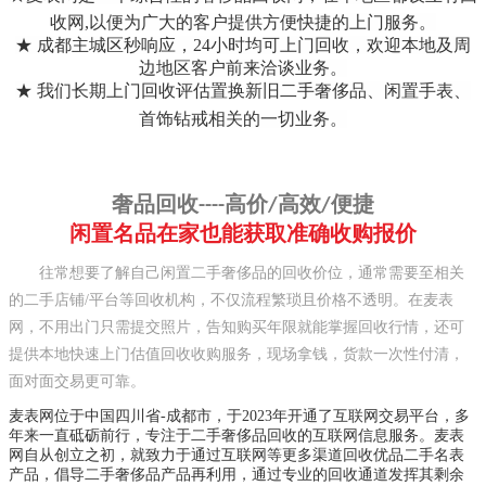
收网,以便为广大的客户提供方便快捷的上门服务。
★ 成都主城区秒响应，24小时均可上门回收，欢迎本地及周
边地区客户前来洽谈业务。
★ 我们长期上门回收评估置换新旧二手奢侈品、闲置手表、
首饰钻戒相关的一切业务。
奢品回收----高价/高效/便捷
闲置名品在家也能获取准确收购报价
往常想要了解自己闲置二手奢侈品的回收价位，通常需要至相关
的二手店铺/平台等回收机构，不仅流程繁琐且价格不透明。在麦表
网，不用出门只需提交照片，告知购买年限就能掌握回收行情，还可
提供本地快速上门估值回收收购服务，现场拿钱，货款一次性付清，
面对面交易更可靠。
麦表网位于中国四川省
-成都市，于2023年开通了互联网交易平台，多
年来一直砥砺前行，专注于二手奢侈品回收的互联网信息服务。麦表
网自从创立之初，就致力于通过互联网等更多渠道回收优品二手名表
产品，倡导二手奢侈品产品再利用，通过专业的回收通道发挥其剩余