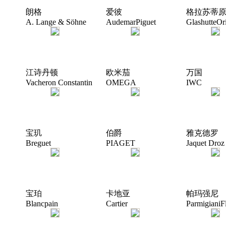
朗格
爱彼
格拉苏蒂
A. Lange & Söhne
AudemarPiguet
GlashutteOr
江诗丹顿
欧米茄
万国
Vacheron Constantin
OMEGA
IWC
宝玑
伯爵
雅克德罗
Breguet
PIAGET
Jaquet Droz
宝珀
卡地亚
帕玛强尼
Blancpain
Cartier
ParmigianiFl