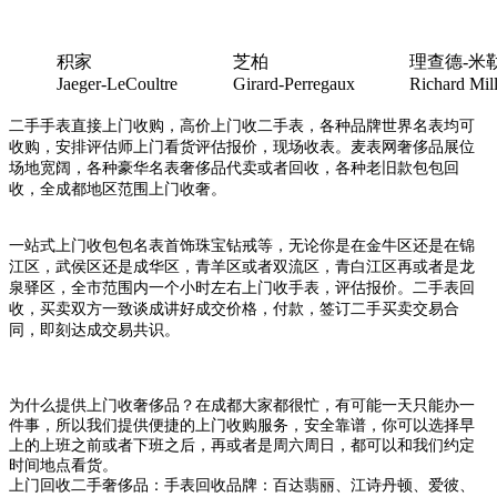
积家
芝柏
理查德-米
Jaeger-LeCoultre
Girard-Perregaux
Richard Mil
二手手表直接上门收购，高价上门收二手表，各种品牌世界名表均可
收购，安排评估师上门看货评估报价，现场收表。麦表网奢侈品展位
场地宽阔，各种豪华名表奢侈品代卖或者回收，各种老旧款包包回
收，全成都地区范围上门收奢。
一站式上门收包包名表首饰珠宝钻戒等，无论你是在金牛区还是在锦
江区，武侯区还是成华区，青羊区或者双流区，青白江区再或者是龙
泉驿区，全市范围内一个小时左右上门收手表，评估报价。二手表回
收，买卖双方一致谈成讲好成交价格，付款，签订二手买卖交易合
同，即刻达成交易共识。
为什么提供上门收奢侈品？在成都大家都很忙，有可能一天只能办一
件事，所以我们提供便捷的上门收购服务，安全靠谱，你可以选择早
上的上班之前或者下班之后，再或者是周六周日，都可以和我们约定
时间地点看货。
上门回收二手奢侈品：手表回收品牌：百达翡丽、江诗丹顿、爱彼、