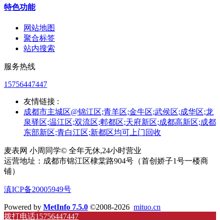
特色功能
网站地图
聚合标签
站内搜索
服务热线
15756447447
友情链接 :
成都市主城区@锦江区;青羊区;金牛区;武侯区;成华区;龙
泉驿区;温江区;双流区;郫都区;天府新区;成都高新区;成都
东部新区;青白江区;新都区均可上门回收
麦表网 小周同学© 全年无休,24小时营业
运营地址：成都市锦江区棣棠路904号（首创娇子1号一楼商
铺）
滇ICP备20005949号
Powered by
MetInfo 7.5.0
©2008-2026
mituo.cn
拨打电话15756447447