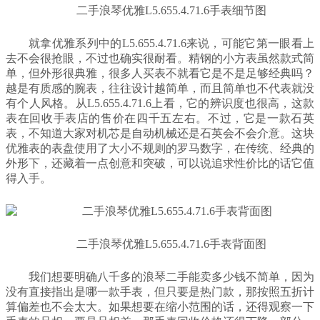
二手浪琴优雅L5.655.4.71.6手表细节图
就拿优雅系列中的L5.655.4.71.6来说，可能它第一眼看上
去不会很抢眼，不过也确实很耐看。精钢的小方表虽然款式简
单，但外形很典雅，很多人买表不就看它是不是足够经典吗？
越是有质感的腕表，往往设计越简单，而且简单也不代表就没
有个人风格。从L5.655.4.71.6上看，它的辨识度也很高，这款
表在回收手表店的售价在四千五左右。不过，它是一款石英
表，不知道大家对机芯是自动机械还是石英会不会介意。这块
优雅表的表盘使用了大小不规则的罗马数字，在传统、经典的
外形下，还藏着一点创意和突破，可以说追求性价比的话它值
得入手。
二手浪琴优雅L5.655.4.71.6手表背面图
我们想要明确八千多的浪琴二手能卖多少钱不简单，因为
没有直接指出是哪一款手表，但只要是热门款，那按照五折计
算偏差也不会太大。如果想要在缩小范围的话，还得观察一下