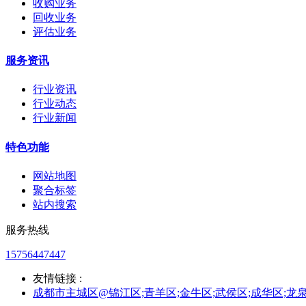
收购业务
回收业务
评估业务
服务资讯
行业资讯
行业动态
行业新闻
特色功能
网站地图
聚合标签
站内搜索
服务热线
15756447447
友情链接 :
成都市主城区@锦江区;青羊区;金牛区;武侯区;成华区;龙