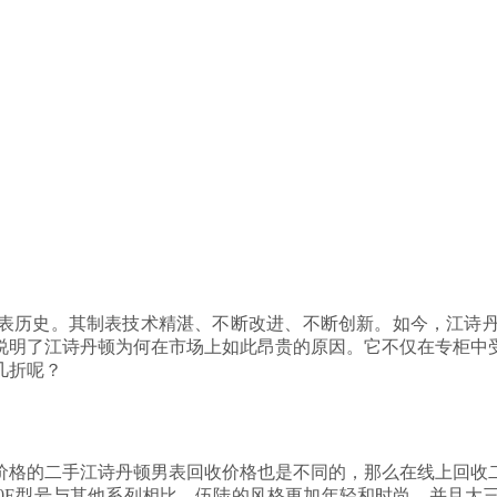
表历史。其制表技术精湛、不断改进、不断创新。如今，江诗
说明了江诗丹顿为何在市场上如此昂贵的原因。它不仅在专柜中
几折呢？
价格的二手江诗丹顿男表回收价格也是不同的，那么在线上回收
600E型号与其他系列相比，伍陆的风格更加年轻和时尚，并且