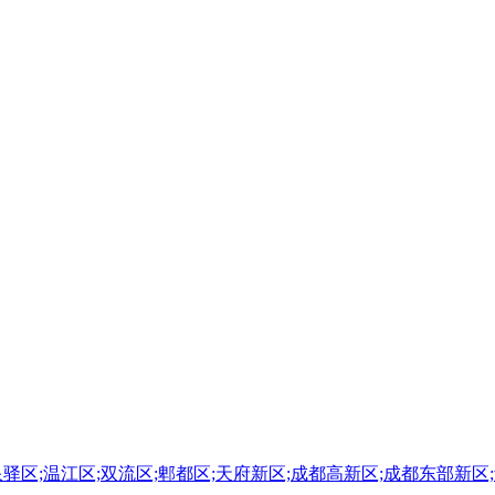
泉驿区;温江区;双流区;郫都区;天府新区;成都高新区;成都东部新