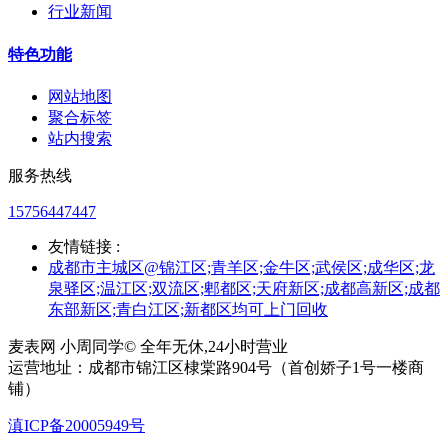
行业新闻
特色功能
网站地图
聚合标签
站内搜索
服务热线
15756447447
友情链接 :
成都市主城区@锦江区;青羊区;金牛区;武侯区;成华区;龙
泉驿区;温江区;双流区;郫都区;天府新区;成都高新区;成都
东部新区;青白江区;新都区均可上门回收
麦表网 小周同学© 全年无休,24小时营业
运营地址：成都市锦江区棣棠路904号（首创娇子1号一楼商
铺）
滇ICP备20005949号