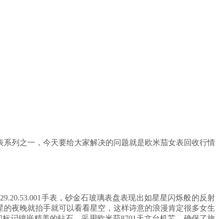
表系列之一，今天要给大家解决的问题就是欧米茄女表回收行情
20.53.001手表，砂金石玻璃表盘表现出如星星闪烁般的反射
星的夜晚就抬手就可以看看星空，这样诗意的浪漫肯定很多女生
间标记镶嵌精美的钻石。采用欧米茄8701天文台机芯。确保了旅