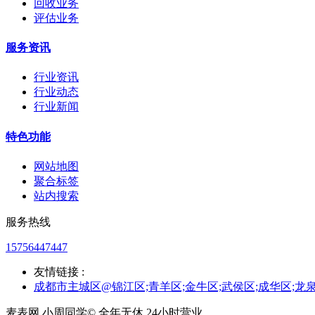
回收业务
评估业务
服务资讯
行业资讯
行业动态
行业新闻
特色功能
网站地图
聚合标签
站内搜索
服务热线
15756447447
友情链接 :
成都市主城区@锦江区;青羊区;金牛区;武侯区;成华区;龙
麦表网 小周同学© 全年无休,24小时营业