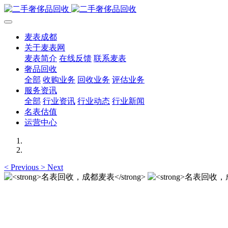
麦表成都
关于麦表网
麦表简介
在线反馈
联系麦表
奢品回收
全部
收购业务
回收业务
评估业务
服务资讯
全部
行业资讯
行业动态
行业新闻
名表估值
运营中心
<
Previous
>
Next
名表回收，成都麦表