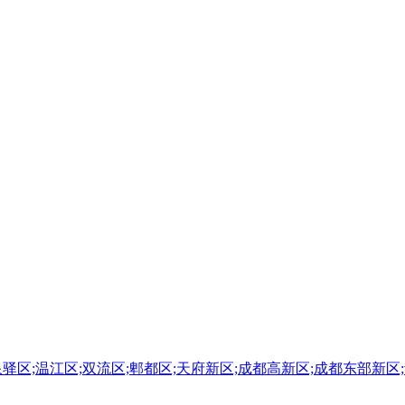
泉驿区;温江区;双流区;郫都区;天府新区;成都高新区;成都东部新