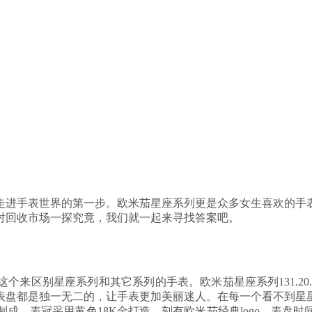
走进手表世界的第一步。欧米茄星座系列更是众多女生喜欢的手
对回收市场一探究竟，我们就一起来寻找答案吧。
区别星座系列和其它系列的手表。欧米茄星座系列131.20.29.
表盘都是独一无二的，让手表更加美丽迷人。在每一个看不到星
成，表冠采用黄色18K金打造，刻有欧米茄经典logo，表盘时