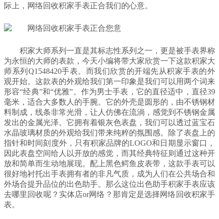
际上，网络回收积家手表正合我们的心意。
积家大师系列一直是其标志性系列之一，更是被手表界称
为永恒的大师的表款，今天小编将带大家欣赏一下这款积家大
师系列Q1548420手表。而我们欣赏的开端先从积家手表的外
观开始。这款表的外观给我们第一印象是我们可以用两个词来
形容“经典”和“优雅”。作为男士手表，它的直径适中，直径39
毫米，适合大多数人的手腕。它的外壳是圆形的，由不锈钢材
料制成，线条非常光滑，让人仿佛在流淌，感觉到不锈钢金属
发出的金属光泽。它拥有着银灰色表盘，我们可以透过蓝宝石
水晶玻璃材质的外观给我们带来纯粹的氛围感。除了表盘上的
指针和时间刻度外，只有积家品牌的LOGO和日期显示窗口，
因此表盘空间给人以开放的感觉，而其经典特征则通过这种开
放和简单而生动地展现。配上黑色鳄鱼皮表带，这款手表可以
很好地衬托出手表拥有者的非凡气质，成为人们在公共场合和
外场合提升品位的出色助手。那么这位出色助手积家手表应该
去哪里回收呢？实体店or网络？那肯定是选择网络回收积家手
表。