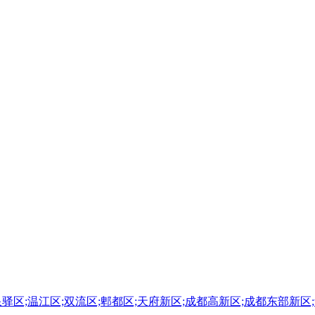
泉驿区;温江区;双流区;郫都区;天府新区;成都高新区;成都东部新