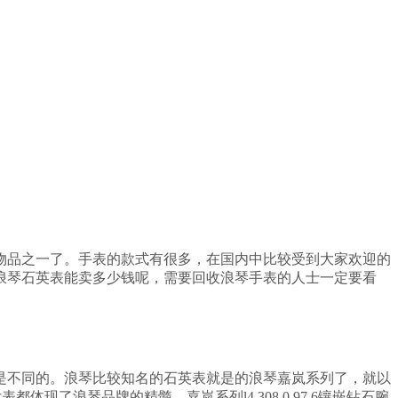
物品之一了。手表的款式有很多，在国内中比较受到大家欢迎的
浪琴石英表能卖多少钱呢，需要回收浪琴手表的人士一定要看
是不同的。浪琴比较知名的石英表就是的浪琴嘉岚系列了，就以
体现了浪琴品牌的精髓。嘉岚系列l4.308.0.97.6镶嵌钻石腕