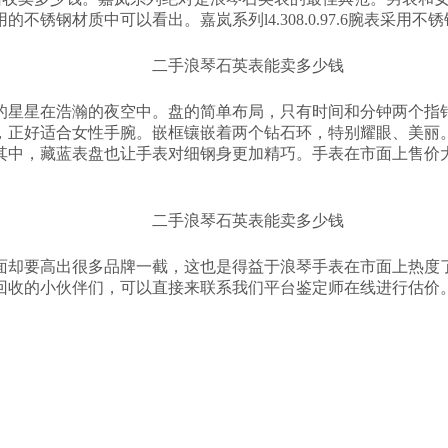
锈钢材质中可以看出。嘉岚系列l4.308.0.97.6腕表采用不
璨的星星在浩瀚的夜空中。盘的简单布局，只有时间和分钟两个指
小，正好适合女性手腕。嵌框镶嵌着两个钻石环，特别耀眼、美丽
其中，藏蓝表盘也让手表对细钢身更加精巧。手表在市面上售价
面却要高出很多品牌一截，这也是得益于浪琴手表在市面上热度
回收的小伙伴们，可以直接来联系我们平台鉴定师在线进行估价