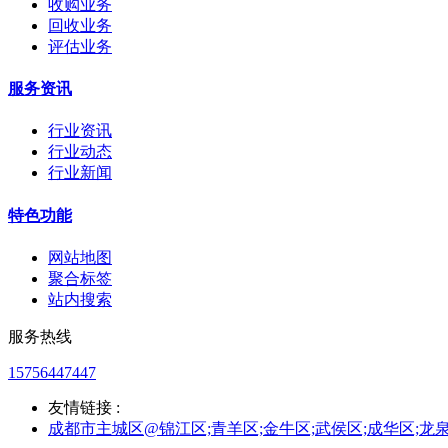
收购业务
回收业务
评估业务
服务资讯
行业资讯
行业动态
行业新闻
特色功能
网站地图
聚合标签
站内搜索
服务热线
15756447447
友情链接 :
成都市主城区@锦江区;青羊区;金牛区;武侯区;成华区;龙