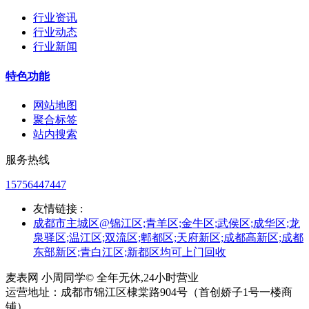
行业资讯
行业动态
行业新闻
特色功能
网站地图
聚合标签
站内搜索
服务热线
15756447447
友情链接 :
成都市主城区@锦江区;青羊区;金牛区;武侯区;成华区;龙
泉驿区;温江区;双流区;郫都区;天府新区;成都高新区;成都
东部新区;青白江区;新都区均可上门回收
麦表网 小周同学© 全年无休,24小时营业
运营地址：成都市锦江区棣棠路904号（首创娇子1号一楼商
铺）