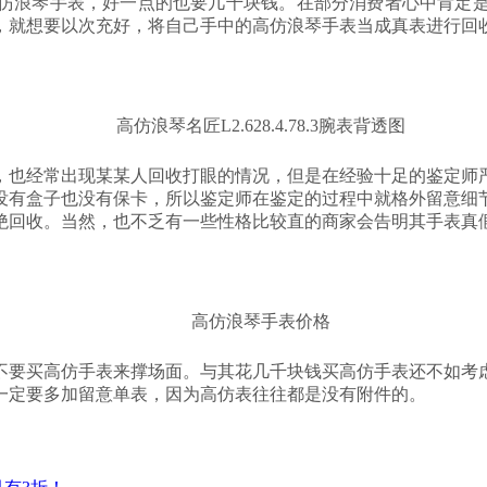
仿浪琴手表，好一点的也要几千块钱。在部分消费者心中肯定
，就想要以次充好，将自己手中的高仿浪琴手表当成真表进行回
高仿浪琴名匠
L2.628.4.78.3腕表背透图
，也经常出现某某人回收打眼的情况，但是在经验十足的鉴定师
没有盒子也没有保卡，所以鉴定师在鉴定的过程中就格外留意细
绝回收。当然，也不乏有一些性格比较直的商家会告明其手表真
高仿浪琴手表价格
不要买高仿手表来撑场面。与其花几千块钱买高仿手表还不如考
一定要多加留意单表，因为高仿表往往都是没有附件的。