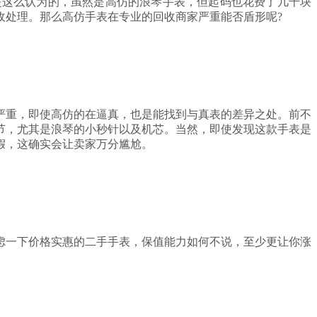
是这么认为的，虽然是高仿的浪琴手表，但起码也花费了几千块
收处理。那么高仿手表在专业的回收商家严重能否盾形呢?
严重，即使高仿的在逼真，也是能找到与真表的差异之处。前不
节，尤其是浪琴的小秒针以及机芯。当然，即使发现这款手表是
假，这确实会让卖家万分尴尬。
虑一下价格实惠的二手手表，保值能力如何不说，至少更让你涨