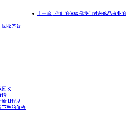
上一篇
: 你们的体验是我们对奢侈品事业的
实时回收答疑
钱回收
行情
于新旧程度
得下手的价格