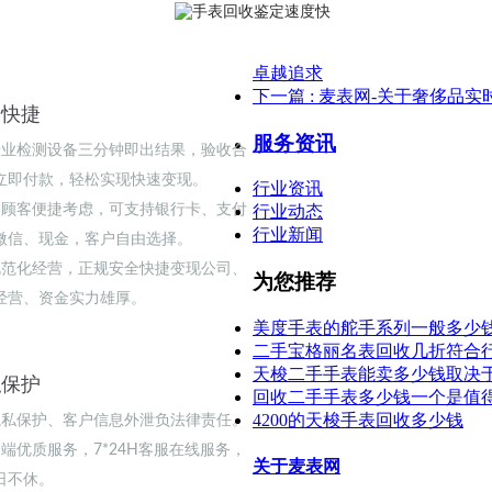
卓越追求
下一篇
: 麦表网-关于奢侈品
全快捷
服务资讯
专业检测设备三分钟即出结果，验收合
立即付款，轻松实现快速变现。
行业资讯
为顾客便捷考虑，可支持银行卡、支付
行业动态
行业新闻
微信、现金，客户自由选择。
规范化经营，正规安全快捷变现公司、
为您推荐
经营、资金实力雄厚。
美度手表的舵手系列一般多少
二手宝格丽名表回收几折符合
天梭二手手表能卖多少钱取决
私保护
回收二手手表多少钱一个是值
4200的天梭手表回收多少钱
隐私保护、客户信息外泄负法律责任。
高端优质服务，7*24H客服在线服务，
关于麦表网
日不休。