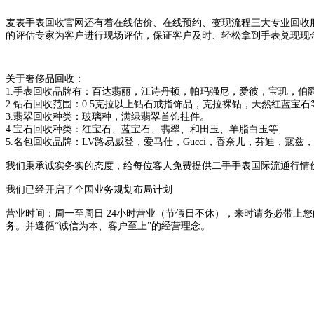
麦表手表回收官网还有着在线估价、在线预约、变现流程三大专业回收
的评估专家为客户进行现场评估，保证客户及时、轻松拿到手表兑现现
关于奢侈品回收：
1.手表回收品牌有：百达翡丽，江诗丹顿，帕玛强尼，爱彼，宝玑，伯
2.钻石回收范围：0.5克拉以上钻石戒指饰品，克拉裸钻，天然红蓝宝石
3.翡翠回收种类：玻璃种，满绿翡翠首饰挂件。
4.宝石回收种类：红宝石、蓝宝石、翡翠、和田玉、羊脂白玉等
5.名包回收品牌：LV路易威登，爱马仕，Gucci，香奈儿，芬迪，寇
我们秉承诚实务实的态度，给每位客人免费提供二手手表国际流通行情价
我们已经开启了全国业务规划布局计划
营业时间：周一至周日 24小时营业（节假日不休），来时请务必带上
务。并遵循“诚信为本、客户至上”的经营理念。