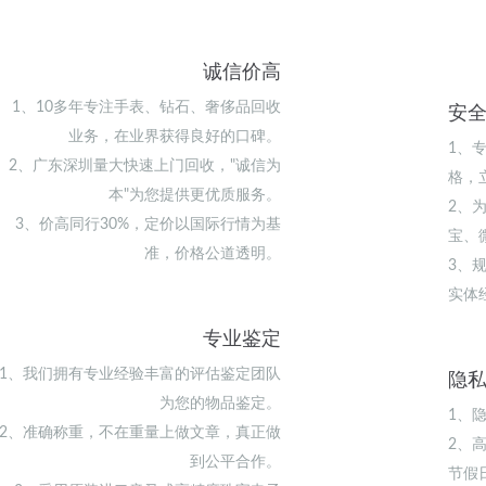
诚信价高
1、10多年专注手表、钻石、奢侈品回收
安
业务，在业界获得良好的口碑。
1、
2、广东深圳量大快速上门回收，"诚信为
格，
本"为您提供更优质服务。
2、
3、价高同行30%，定价以国际行情为基
宝、
准，价格公道透明。
3、
实体
专业鉴定
1、我们拥有专业经验丰富的评估鉴定团队
隐
为您的物品鉴定。
1、
2、准确称重，不在重量上做文章，真正做
2、
到公平合作。
节假