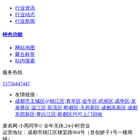
行业资讯
行业动态
行业新闻
特色功能
网站地图
聚合标签
站内搜索
服务热线
15756447447
友情链接 :
成都市主城区@锦江区;青羊区;金牛区;武侯区;成华区;龙
泉驿区;温江区;双流区;郫都区;天府新区;成都高新区;成都
东部新区;青白江区;新都区均可上门回收
麦表网 小周同学© 全年无休,24小时营业
运营地址：成都市锦江区棣棠路904号（首创娇子1号一楼商
铺）