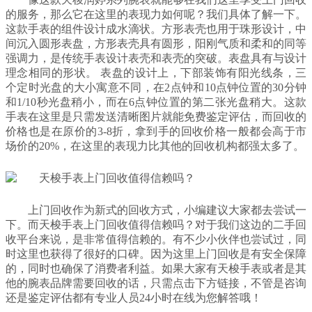
的服务，那么它在这里的表现力如何呢？我们具体了解一下。
这款手表的组件设计成水滴状。方形表壳也用于珠形设计，中
间沉入圆形表盘，方形表壳具有圆形，阳刚气质和柔和的同等
强调力，是传统手表设计表壳和表壳的突破。表盘具有与设计
理念相同的形状。 表盘的设计上，下部装饰有阳光线条，三
个定时光盘的大小寓意不同，在2点钟和10点钟位置的30分钟
和1/10秒光盘稍小，而在6点钟位置的第二张光盘稍大。这款
手表在这里是只需发送清晰图片就能免费鉴定评估，而回收的
价格也是在原价的3-8折，拿到手的回收价格一般都会高于市
场价的20%，在这里的表现力比其他的回收机构都强太多了。
上门回收作为新式的回收方式，小编建议大家都去尝试一
下。而天梭手表上门回收值得信赖吗？对于我们这边的二手回
收平台来说，是非常值得信赖的。有不少小伙伴也尝试过，同
时这里也获得了很好的口碑。因为这里上门回收是有安全保障
的，同时也确保了消费者利益。如果大家有天梭手表或者是其
他的腕表品牌需要回收的话，只需点击下方链接，不管是咨询
还是鉴定评估都有专业人员24小时在线为您解答哦！