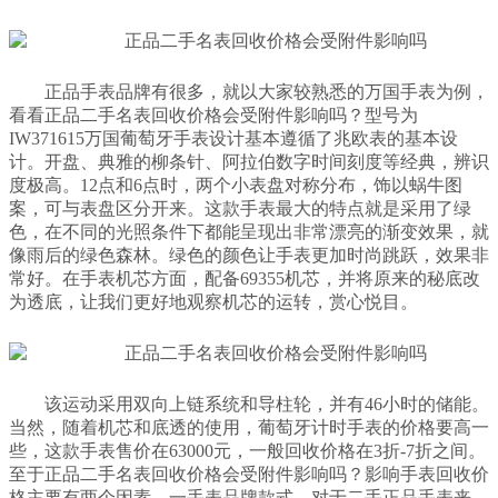
正品手表品牌有很多，就以大家较熟悉的万国手表为例，
看看正品二手名表回收价格会受附件影响吗？型号为
IW371615万国葡萄牙手表设计基本遵循了兆欧表的基本设
计。开盘、典雅的柳条针、阿拉伯数字时间刻度等经典，辨识
度极高。12点和6点时，两个小表盘对称分布，饰以蜗牛图
案，可与表盘区分开来。这款手表最大的特点就是采用了绿
色，在不同的光照条件下都能呈现出非常漂亮的渐变效果，就
像雨后的绿色森林。绿色的颜色让手表更加时尚跳跃，效果非
常好。在手表机芯方面，配备69355机芯，并将原来的秘底改
为透底，让我们更好地观察机芯的运转，赏心悦目。
该运动采用双向上链系统和导柱轮，并有46小时的储能。
当然，随着机芯和底透的使用，葡萄牙计时手表的价格要高一
些，这款手表售价在63000元，一般回收价格在3折-7折之间。
至于正品二手名表回收价格会受附件影响吗？影响手表回收价
格主要有两个因素，一手表品牌款式，对于二手正品手表来