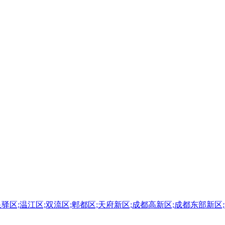
泉驿区;温江区;双流区;郫都区;天府新区;成都高新区;成都东部新