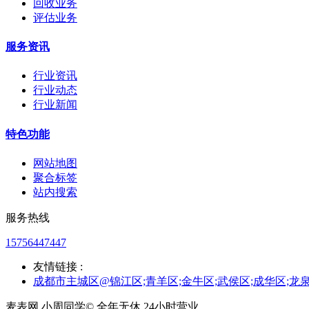
回收业务
评估业务
服务资讯
行业资讯
行业动态
行业新闻
特色功能
网站地图
聚合标签
站内搜索
服务热线
15756447447
友情链接 :
成都市主城区@锦江区;青羊区;金牛区;武侯区;成华区;龙
麦表网 小周同学© 全年无休,24小时营业