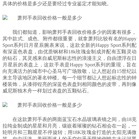
具体的价格是多少还是要经过专业鉴定才能知晓。
我们都知道，影响萧邦手表回收价格多少的因素有很多，
其中款式、成色、附件都很重要，就拿萧邦比较有名的Happy
Sport系列日月星辰腕表来说，这款全新的Happy Sport系列配
有深蓝色表盘，由优质钢材和18k玫瑰金制成并配有五颗灵动
的钻石，其灵感来自威尼斯标志性的浪漫主义，自由漂浮在日
月星辰的表盘上，这款手表是Happy Sport系列的重现，旨在
向充满活力的城市中心圣马可广场致敬，让人想起自15世纪以
来主导该地区的著名钟楼。每一个细节都让人想起标志性的钟
楼装饰，从漆得锃亮的深蓝色表盘到相同颜色的皮带，再到像
威尼斯独木舟一样划过表盘的五颗钻石。
在这款萧邦手表的两面蓝宝石水晶玻璃表镜之间，由18克
拉纯金制成的星星和月亮，镶嵌着璀璨的钻石相会在一起，一
轮明月和三颗星星不停旋转；用18K玫瑰金打造的太阳充满微
笑，自由活泼，美丽而迷人的天空似乎无限地倒映在大运河黑