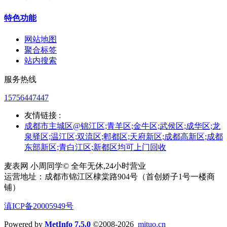
特色功能
网站地图
聚合标签
站内搜索
服务热线
15756447447
友情链接 :
成都市主城区@锦江区;青羊区;金牛区;武侯区;成华区;龙
泉驿区;温江区;双流区;郫都区;天府新区;成都高新区;成都
东部新区;青白江区;新都区均可上门回收
麦表网 小周同学© 全年无休,24小时营业
运营地址：成都市锦江区棣棠路904号（首创娇子1号一楼商
铺）
滇ICP备20005949号
Powered by
MetInfo 7.5.0
©2008-2026
mituo.cn