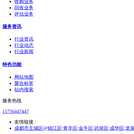
收购业务
回收业务
评估业务
服务资讯
行业资讯
行业动态
行业新闻
特色功能
网站地图
聚合标签
站内搜索
服务热线
15756447447
友情链接 :
成都市主城区@锦江区;青羊区;金牛区;武侯区;成华区;龙