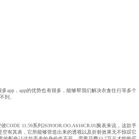
app，app的优势也有很多，能够帮我们解决衣食住行等多个
想不到。
59系列26393OR.OO.A616CR.01腕表来说，
这款手
是空有其表，它所能够营造出来的透视以及折射效果无不惊叹它
的配色让这款手表的身价也不菲，需要花费33.7万元才能购买