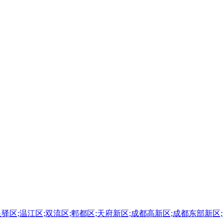
泉驿区;温江区;双流区;郫都区;天府新区;成都高新区;成都东部新