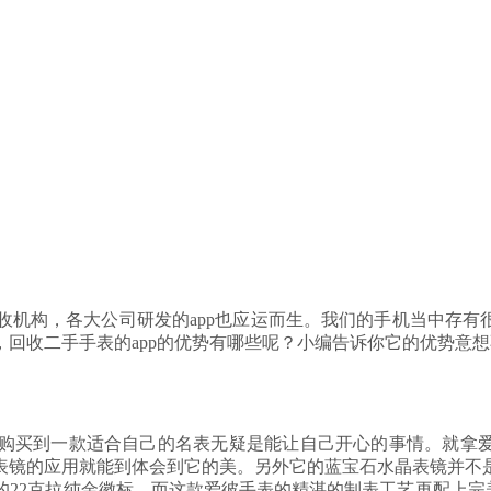
机构，各大公司研发的app也应运而生。我们的手机当中存有很多
回收二手手表的app的优势有哪些呢？小编告诉你它的优势意
款适合自己的名表无疑是能让自己开心的事情。就拿爱彼CODE 11.
表镜的应用就能到体会到它的美。另外它的蓝宝石水晶表镜并不
22克拉纯金徽标
，而这款爱彼手表的精湛的制表工艺再配上完美