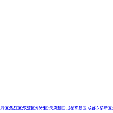
泉驿区;温江区;双流区;郫都区;天府新区;成都高新区;成都东部新