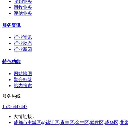
收购业务
回收业务
评估业务
服务资讯
行业资讯
行业动态
行业新闻
特色功能
网站地图
聚合标签
站内搜索
服务热线
15756447447
友情链接 :
成都市主城区@锦江区;青羊区;金牛区;武侯区;成华区;龙