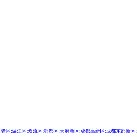
泉驿区;温江区;双流区;郫都区;天府新区;成都高新区;成都东部新