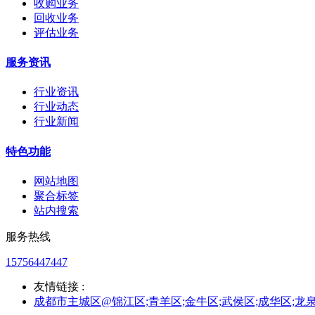
收购业务
回收业务
评估业务
服务资讯
行业资讯
行业动态
行业新闻
特色功能
网站地图
聚合标签
站内搜索
服务热线
15756447447
友情链接 :
成都市主城区@锦江区;青羊区;金牛区;武侯区;成华区;龙