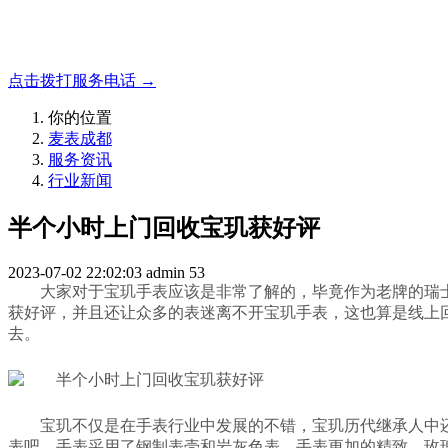
成都地区手表.奢侈品,名包,首饰收购服务，同城便捷秒变现
点击拨打服务电话 →
你的位置
麦表成都
服务资讯
行业新闻
半个小时上门回收宝玑获好评
2023-07-02 22:02:03
admin
53
大家对于宝玑手表应该是非常了解的，毕竟作为老牌的瑞
获好评，并且还让众多的表迷离不开宝玑手表，这也算是线上
去。
宝玑不仅是在手表行业中发展的不错，宝玑历代继承人中
表吧。手表采用了钢制表壳和岩灰色表，手表更加的精致。玫