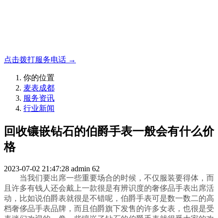
名表收购，成都麦表
成都地区手表.奢侈品,名包,首饰收购服务，同城便捷秒变现
点击拨打服务电话 →
你的位置
麦表成都
服务资讯
行业新闻
回收镶嵌钻石的伯爵手表一般会有什么价
格
2023-07-02 21:47:28
admin
62
当我们要出席一些重要场合的时候，不仅服装要得体，而
且许多有钱人还会戴上一款很是有辨识度的奢侈品手表出席活
动，比如说伯爵表就很是不错呢，伯爵手表可是数一数二的高
档奢侈品手表品牌，而且伯爵旗下发售的许多女表，也很是受