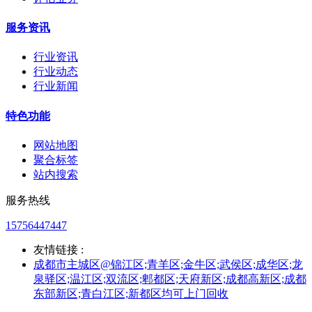
服务资讯
行业资讯
行业动态
行业新闻
特色功能
网站地图
聚合标签
站内搜索
服务热线
15756447447
友情链接 :
成都市主城区@锦江区;青羊区;金牛区;武侯区;成华区;龙
泉驿区;温江区;双流区;郫都区;天府新区;成都高新区;成都
东部新区;青白江区;新都区均可上门回收