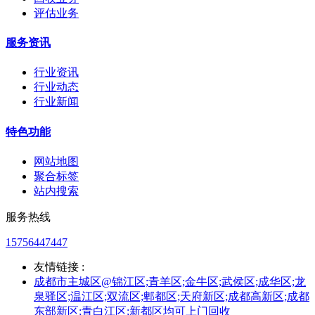
评估业务
服务资讯
行业资讯
行业动态
行业新闻
特色功能
网站地图
聚合标签
站内搜索
服务热线
15756447447
友情链接 :
成都市主城区@锦江区;青羊区;金牛区;武侯区;成华区;龙
泉驿区;温江区;双流区;郫都区;天府新区;成都高新区;成都
东部新区;青白江区;新都区均可上门回收