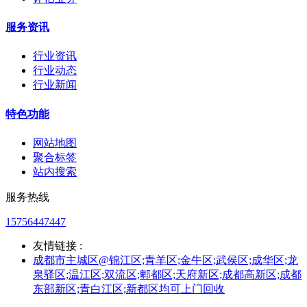
服务资讯
行业资讯
行业动态
行业新闻
特色功能
网站地图
聚合标签
站内搜索
服务热线
15756447447
友情链接 :
成都市主城区@锦江区;青羊区;金牛区;武侯区;成华区;龙
泉驿区;温江区;双流区;郫都区;天府新区;成都高新区;成都
东部新区;青白江区;新都区均可上门回收