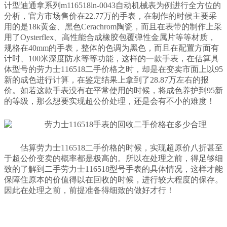
计型迪通拿系列m116518ln-0043自动机械表为例进行全方位的
分析，官方市场售价在22.77万的手表，在制作的时候主要采
用的是18k黄金、黑色Cerachrom陶瓷，而且在表带的制作上采
用了Oysterflex、高性能合成橡胶包覆弹性金属片等等材质，
规格在40mm的手表，整体的色调为黑色，而且在配置方面有
计时、100米深度防水等等功能，这样的一款手表，在估算具
体型号的劳力士116518二手价格之时，却是在变卖市面上以95
新的成色进行计算，在鉴定结果上拿到了28.87万左右的报
价。如若这款手表没有在平常使用的时候，将成色养护到95新
的等级，那么想要实现超公价处理，还是会有不小的难度！
估算劳力士116518二手价格的时候，实现超原价八折甚至
于超公价变卖的概率都是极高的。所以在处理之前，得足够细
致的了解到二手劳力士116518型号手表的具体情况，这样才能
保障住原本的价值得以在回收的时候，进行较大程度的保存。
因此在处理之前，前提准备得细致的做好才行！